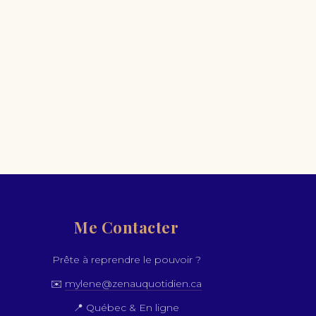
Me Contacter
Prête à reprendre le pouvoir ?
✉️
mylene@zenauquotidien.ca
📍 Québec & En ligne