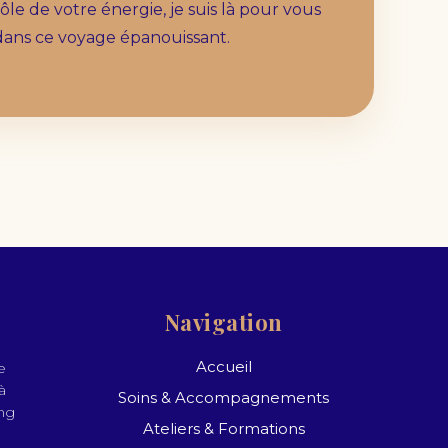
le de votre énergie, je suis là pour vous
ans ce voyage épanouissant.
Navigation
Accueil
e
à
Soins & Accompagnements
ong
Ateliers & Formations